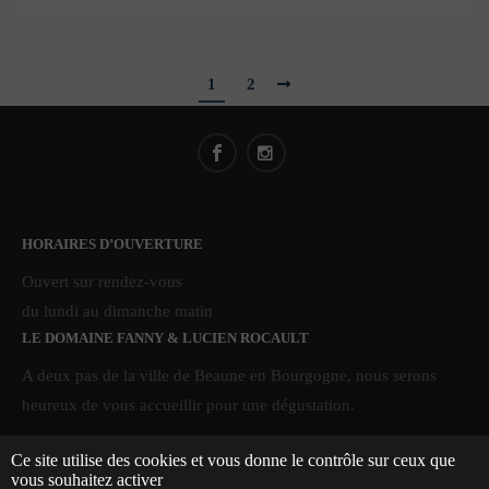
1
2
HORAIRES D’OUVERTURE
Ouvert sur rendez-vous
du lundi au dimanche matin
LE DOMAINE FANNY & LUCIEN ROCAULT
A deux pas de la ville de Beaune en Bourgogne, nous serons
heureux de vous accueillir pour une dégustation.
2 rue du Puits, 21190 SAINT-ROMAIN
Ce site utilise des cookies et vous donne le contrôle sur ceux que
vous souhaitez activer
Téléphone : 06 19 60 70 96