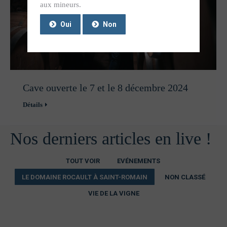
aux mineurs.
Oui
Non
Cave ouverte le 7 et le 8 décembre 2024
Détails
Nos derniers articles en live !
TOUT VOIR
EVÉNEMENTS
LE DOMAINE ROCAULT À SAINT-ROMAIN
NON CLASSÉ
VIE DE LA VIGNE