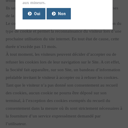
terminal (ordinateur, tablette, Smartphone).
aux mineurs.
Ils servent notamment lors de l’identification pour des analyses
Oui
Non
de la fréquentation et de l’utilisation des éléments du site.
Le cookie possède une durée de validité qui varie en fonction du
type de cookie et permet la reconnaissance du visiteur lors d’une
prochaine utilisation du site internet. En tout état de cause, cette
durée n’excède pas 13 mois.
À tout moment, les visiteurs peuvent décider d’accepter ou de
refuser les cookies lors de leur navigation sur le Site. A cet effet,
la Société fait apparaître, sur son Site, un bandeau d’information
préalable invitant le visiteur à accepter ou à refuser les cookies.
Tant que le visiteur n’a pas donné son consentement au recueil
des cookies, aucun cookie ne pourra être déposé sur son
terminal, à l’exception des cookies exemptés du recueil du
consentement dans la mesure où ils sont strictement nécessaires à
la fourniture d’un service expressément demandé par
l’utilisateur.